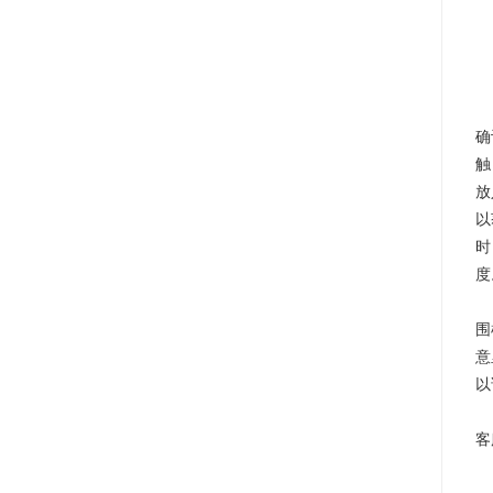
确
触
放
以
时
度
围
意
以
今
客