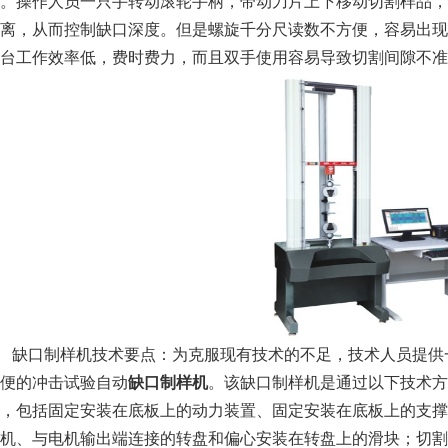
作。操作人员一只手转动滚轮手柄，带动刀片上下移动切割样品
距离，从而控制缺口深度。但是螺旋千分尺读数不方便，容易出
平台工作效率低，费时费力，而且双手使用容易导致切割间隙不
缺口制样机
技术要点：为克服现有技术的不足，技术人员提供
方便的冲击试验自动
缺口制样机
。该缺口制样机是通过以下技术
机，包括固定安装在底板上的动力装置、固定安装在底板上的支
电机、与电机输出端连接的转盘和偏心安装在转盘上的滑块；切