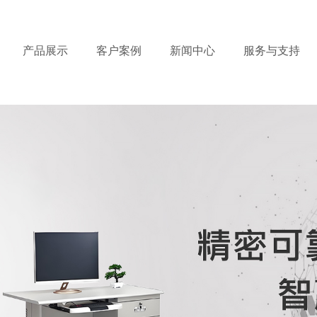
产品展示
客户案例
新闻中心
服务与支持