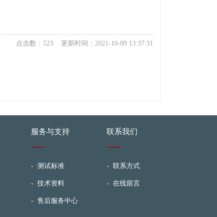
点击数：523 更新时间：2021-10-09 13:37:31
服务与支持
联系我们
-
测试标准
-
联系方式
-
技术资料
-
在线留言
-
售后服务中心