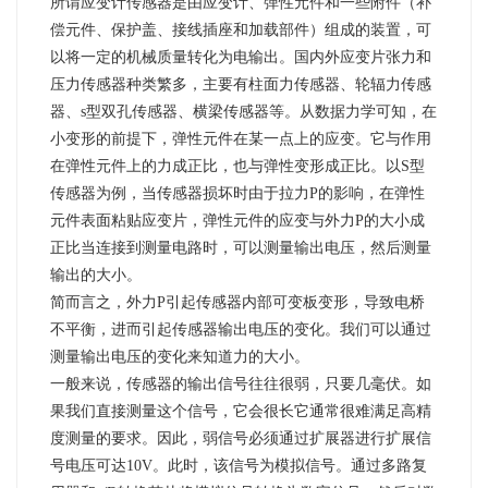
所谓应变计传感器是由应变计、弹性元件和一些附件（补
偿元件、保护盖、接线插座和加载部件）组成的装置，可
以将一定的机械质量转化为电输出。国内外应变片张力和
压力传感器种类繁多，主要有柱面力传感器、轮辐力传感
器、s型双孔传感器、横梁传感器等。从数据力学可知，在
小变形的前提下，弹性元件在某一点上的应变。它与作用
在弹性元件上的力成正比，也与弹性变形成正比。以S型
传感器为例，当传感器损坏时由于拉力P的影响，在弹性
元件表面粘贴应变片，弹性元件的应变与外力P的大小成
正比当连接到测量电路时，可以测量输出电压，然后测量
输出的大小。
简而言之，外力P引起传感器内部可变板变形，导致电桥
不平衡，进而引起传感器输出电压的变化。我们可以通过
测量输出电压的变化来知道力的大小。
一般来说，传感器的输出信号往往很弱，只要几毫伏。如
果我们直接测量这个信号，它会很长它通常很难满足高精
度测量的要求。因此，弱信号必须通过扩展器进行扩展信
号电压可达10V。此时，该信号为模拟信号。通过多路复