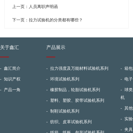
上一页：
人员离职声明函
下一页：
拉力试验机的分类都有哪些？
关于鑫汇
产品展示
-
鑫汇简介
-
拉力强度及万能材料试验机系列
-
箱包
-
知识产权
-
环境试验机系列
-
电子
-
产品一角
-
橡胶制品，轮胎试验机系列
-
球类
机
-
塑料、塑胶、胶带试验机系列
-
其他
-
制鞋试验机系列
-
实验
-
纺织、皮革试验机系列
-
夹具
-
纸箱，纸板，包装试验机系列