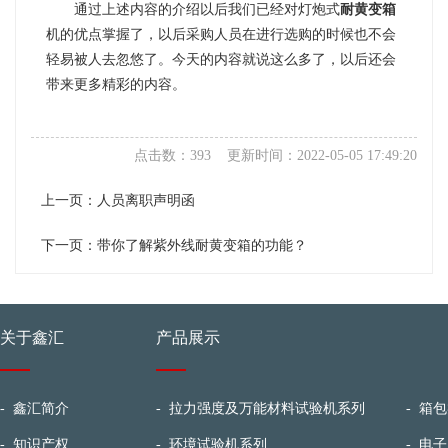
通过上述内容的介绍以后我们已经对灯炮式
耐黄变箱
机的优点掌握了，以后采购人员在进行选购的时候也不会
轻易被人去忽悠了。今天的内容就说这么多了，以后还会
带来更多精彩的内容。
点击数：393 更新时间：2022-05-05 17:49:20
上一页：
人员离职声明函
下一页：
带你了解紫外线耐黄变箱的功能？
关于鑫汇
产品展示
-
鑫汇简介
-
拉力强度及万能材料试验机系列
-
箱包
-
知识产权
-
环境试验机系列
-
电子