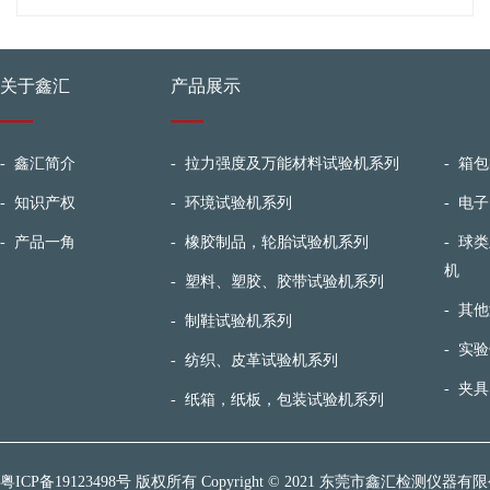
关于鑫汇
产品展示
-
鑫汇简介
-
拉力强度及万能材料试验机系列
-
箱包
-
知识产权
-
环境试验机系列
-
电子
-
产品一角
-
橡胶制品，轮胎试验机系列
-
球类
机
-
塑料、塑胶、胶带试验机系列
-
其他
-
制鞋试验机系列
-
实验
-
纺织、皮革试验机系列
-
夹具
-
纸箱，纸板，包装试验机系列
粤ICP备19123498号
版权所有 Copyright © 2021 东莞市鑫汇检测仪器有