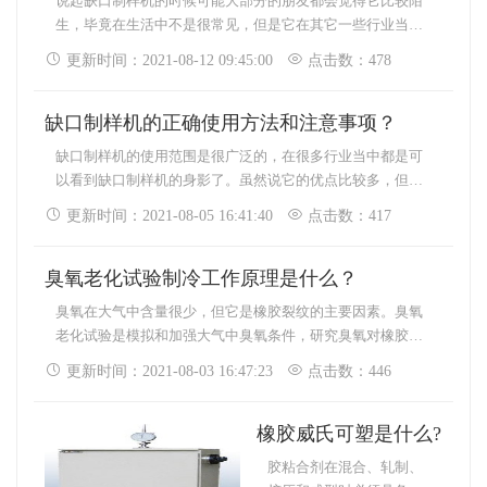
说起缺口制样机的时候可能大部分的朋友都会觉得它比较陌
生，毕竟在生活中不是很常见，但是它在其它一些行业当中
使用是很频繁了。为了让更多的人了解缺口制样机，接下来
更新时间：2021-08-12 09:45:00
点击数：478
就为介绍一些比较常见的问题？想知道的话就随时小编一起
来看看吧。
缺口制样机的正确使用方法和注意事项？
缺口制样机的使用范围是很广泛的，在很多行业当中都是可
以看到缺口制样机的身影了。虽然说它的优点比较多，但是
在使用的时候也是要掌握正确的方法，二期注意的地方也是
更新时间：2021-08-05 16:41:40
点击数：417
不能马虎的，关于这两个问题接下来小编就为大家做一个详
细的介绍吧，想知道的话就一起来看看吧。
臭氧老化试验制冷工作原理是什么？
臭氧在大气中含量很少，但它是橡胶裂纹的主要因素。臭氧
老化试验是模拟和加强大气中臭氧条件，研究臭氧对橡胶作
用的规律，快速确认和评价橡胶抗臭氧老化性能和抗臭氧剂
更新时间：2021-08-03 16:47:23
点击数：446
保护功效的方法，采取有效的抗衰老措施，提高橡胶产品寿
命，参考标准3360GB/T7762-2003.
橡胶威氏可塑是什么?
胶粘合剂在混合、轧制、