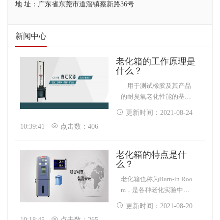
地 址：广东省东莞市道滘镇蔡新路36号
新闻中心
老化箱的工作原理是
什么？
用于测试橡胶及其产品
的耐臭氧老化性能的基本
原理臭氧在大气中含量
更新时间：2021-08-24
少，但它是橡胶裂纹的主
10:39:41
点击数：406
要因素。臭氧老化箱模拟
和加强大气中臭氧条件，
研究臭氧对橡胶的作用规
老化箱的特点是什
律，通过快速识别和评价
么？
橡胶的抗臭氧老化性能和
老化箱也称为Burn-in Roo
抗臭氧剂保护功效的方
m，是各种老化实验中常
法，采取有效的抗衰老措
用的设备之一，老化箱广
施，提高橡胶产品寿命。
更新时间：2021-08-20
泛用于电子、计算机、通
10:18:45
点击数：265