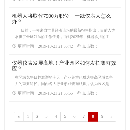
研基础设施和大型科研仪
在促进国民经济发展、提
器向社会开放服务试点工
升国家核心竞争力方面扮
作的通知”，表示福建省科
机器人将取代7500万职位，一线仪表人怎么
演着至关重要的角色。
技厅日前出台《2019年度
办？
当前，在国家一系列利好
企业重大科研基础设施和
政策密集出台下，加之国
日前，一项来自世界经济论坛的最新报告指出，目前人类
大型科研仪器向社会开放
内市场强劲需求推动，我
承担了全球71%的工作任务，而到2025年，机器承担的工作
服务试点
国仪器仪表产业整体保持
将会超过人类。随着工作场所的机器和算法快速发展，可创
更新时间：2019-10-21 21:33:42
点击数：
平稳较快增长。随着产业
造1.33亿个新职位，取代从现在到2022年将流失的7500万个
投入加大、技术突破与规
职位。 近年来，随着劳动力价格上涨，我国制造业企业
模积累，在可以预见的未
仪器仪表发展高地！产业园区如何发挥集群效
人口红利逐渐消失，以现代化、自动化的装备提升传统产
来，行业开始迎来发展的
应？
业，推动“技术红利”
加速期。 &n
在区域竞争日趋激烈的今天，产业集群已成为提高区域竞争
力的重要途径。国内各大行业形成普遍认识，认为园区是形
成地方产业集群的主要载体，能够很好地发挥出产业集群效
更新时间：2019-10-21 21:33:55
点击数：
应。正是在产业集群的指导下，近年来我国各地掀起了产业
园区建设的热潮，仪器仪表相关的产业园区也一时如雨后春
笋。 丹东仪器仪表产业园区、长三角工业园区、苏州工
业园区等一系列设施完善、规模较大、资
«
1
2
3
4
5
6
7
8
9
»