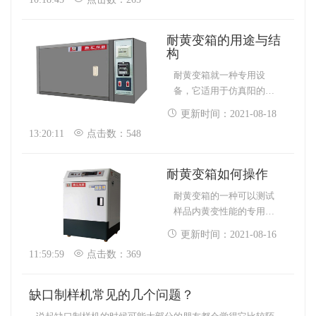
信等。旧住宅一般由信
封、空气系统、控制系
统、室内测试架构等组
耐黄变箱的用途与结
成。
构
耐黄变箱就一种专用设
备，它适用于仿真阳的紫
外线辐射，能观察样品的
更新时间：2021-08-18
耐黄变程度，可以判断出
13:20:11
点击数：548
它的黄变等级，这种设备
结构并不复杂，由箱体、
机台和保护装置等多部分
耐黄变箱如何操作
构。
耐黄变箱的一种可以测试
样品内黄变性能的专用设
备，它有严格的操作标
更新时间：2021-08-16
准，如果操作方法不正确
11:59:59
点击数：369
会影响它的性能与实验路
据的准确性，还可能会出
现安全事故。
缺口制样机常见的几个问题？