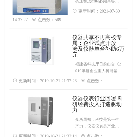
挤压和成型时必须具备适
当的可塑性。因为橡胶威
更新时间：2021-07-30
氏可塑直接关系到整个橡
14:37:27
点击数：589
胶加工过程和产品质量。
塑性变大后，橡胶不易精
炼，延迟粘合剂粘合辊，
仪器共享不再高校专
粘合剂粘合力下降。可塑
属：企业试点开放，
涉及仪器单台补助6万
性超过时间时，橡胶的混
元
合不均匀，收缩力大，成
型时产品表面粗糙，边缘
福建省科技厅日前出台《2
不整齐。因此，为了使加
019年度企业重大科研基础
工顺利进行，加工前必须
设施和大型科研仪器向社
更新时间：2019-10-21 21:32:23
点击数：
测量和控制粘合剂的粘
会开放服务试点方案》，
度。
决定在龙岩市、南平市两
仪器仪表行业回暖 科
地开展试点，向社会开放
研经费投入打造驱动
服务的科研设施仪器给予
力
一次性资金补助。 仪
器信息网讯 8月2日，福建
众所周知，科技是第一生
省科学技术厅公布“关于进
产力，仪器仪表是产业发
一步扩大开展企业重大科
展之重要基石。科学仪器
更新时间：2019-10-21 21:32:14
点击数：