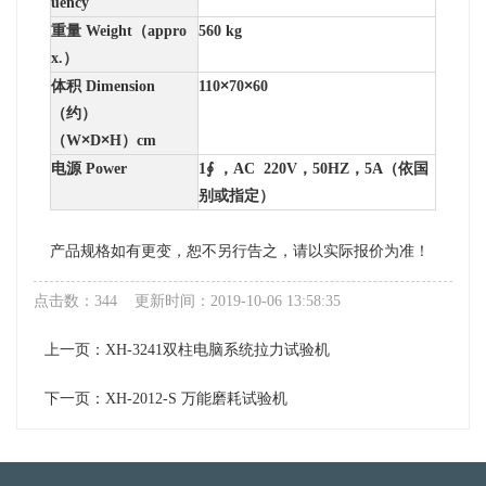
uency
重量 Weight（appro
560 kg
x.）
×
×
体积
Dimension
110
70
60
（约）
×
×
（W
D
H）
cm
，
，
，
电源
Power
1∮
AC 220V
50HZ
5A
（依国
别或指定）
产品规格如有更变，恕不另行告之，请以实际报价为准！
点击数：344 更新时间：2019-10-06 13:58:35
上一页：
XH-3241双柱电脑系统拉力试验机
下一页：
XH-2012-S 万能磨耗试验机