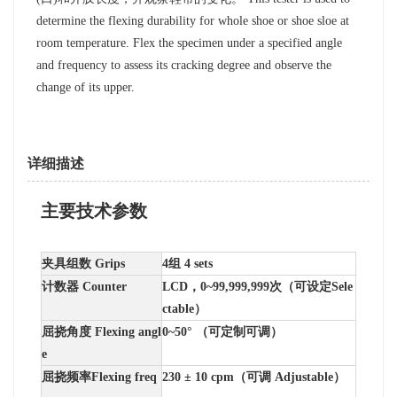
determine the flexing durability for whole shoe or shoe sloe at
room temperature. Flex the specimen under a specified angle
and frequency to assess its cracking degree and observe the
change of its upper.
详细描述
主要技术参数
夹具组数
Grips
4组
4 sets
计数器
Counter
LCD，0~99,999,999次（
可设定Sele
ctable）
屈挠角度
Flexing angl
0~
50° （可定制可调）
e
屈挠频率
Flexing freq
230 ± 10
cpm
（可调 Adjustable）