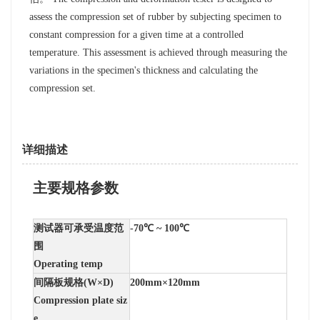
assess the compression set of rubber by subjecting specimen to
constant compression for a given time at a controlled
temperature. This assessment is achieved through measuring the
variations in the specimen's thickness and calculating the
compression set.
详细描述
主要规格参数
测试器可承受温度范
-70℃ ~ 100℃
围
Operating temp
间隔板规格(W×D)
200mm×120mm
Compression plate siz
e